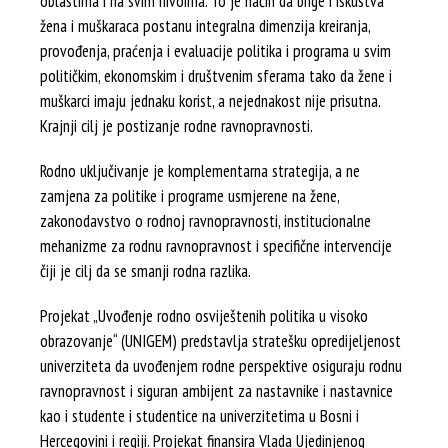
oblastima i na svim nivoima. To je način da brige i iskustva
žena i muškaraca postanu integralna dimenzija kreiranja,
provođenja, praćenja i evaluacije politika i programa u svim
političkim, ekonomskim i društvenim sferama tako da žene i
muškarci imaju jednaku korist, a nejednakost nije prisutna.
Krajnji cilj je postizanje rodne ravnopravnosti.
Rodno uključivanje je komplementarna strategija, a ne
zamjena za politike i programe usmjerene na žene,
zakonodavstvo o rodnoj ravnopravnosti, institucionalne
mehanizme za rodnu ravnopravnost i specifične intervencije
čiji je cilj da se smanji rodna razlika.
Projekat „Uvođenje rodno osviještenih politika u visoko
obrazovanje“ (UNIGEM) predstavlja stratešku opredijeljenost
univerziteta da uvođenjem rodne perspektive osiguraju rodnu
ravnopravnost i siguran ambijent za nastavnike i nastavnice
kao i studente i studentice na univerzitetima u Bosni i
Hercegovini i regiji. Projekat finansira Vlada Ujedinjenog