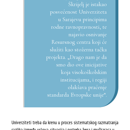
Škrijelj je istakao
posvećenost Univerziteta
u Sarajevu principima
rodne ravnopravnosti, te
najavio osnivanje
Resursnog centra koji će
služiti kao stožerna tačka
projekta. „Drago nam je da
smo dio ove inicijative
koja visokoškolskim
institucijama, i regiji
olakšava praćenje
standarda Evropske unije“.
Univerziteti treba da krenu u proces sistematskog razmatranja
razlika između uslova, situacija i potreba žena i muškaraca u