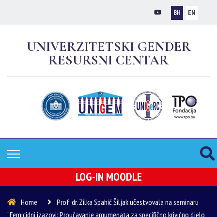
BH
EN
UNIVERZITETSKI GENDER
RESURSNI CENTAR
LOG-IN MOODLE
Home
Prof. dr. Zilka Spahić Šiljak učestvovala na seminaru
“Femicidni izazovi: Proučavanje argumenata za specifično krivično djelo