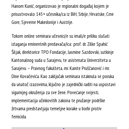
Hanom Kunić, organizovao je regionalni događaj kojem je
prisustvovalo 145+ učesnika/ca iz BiH, Srbije, Hrvatske, Crne
Gore, Sjeverne Makedonije i Austrije.
Tokom online seminara učesnici/e su imali/e priliku slušati
izlaganja eminentnih predavača/ica: prof. dr. Zilke Spahić
Šiljak, direktorice TPO Fondacije, Jasmine Sazdovski, sutkinje
Kantonalnog suda u Sarajevu, te asistenata Univerziteta u
Sarajevu – Pravnog fakulteta, mr. Kanite Pruščanović i mr.
Dine Kovačevića. Kao zaključak seminara istaknula se poruka
da unatoč izazovima, ključno je zajednički raditi na uspostavi
sigurnijeg okruženja za sve žene. Povećanje svijesti,
implementacija učinkovitih zakona te pružanje podrške
žrtvama predstavljaju temeljne korake u borbi protiv
femicida.