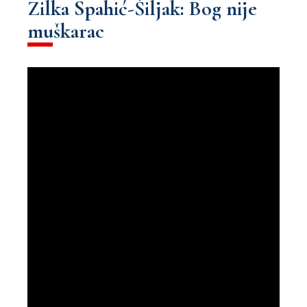
Zilka Spahić-Šiljak: Bog nije
muškarac