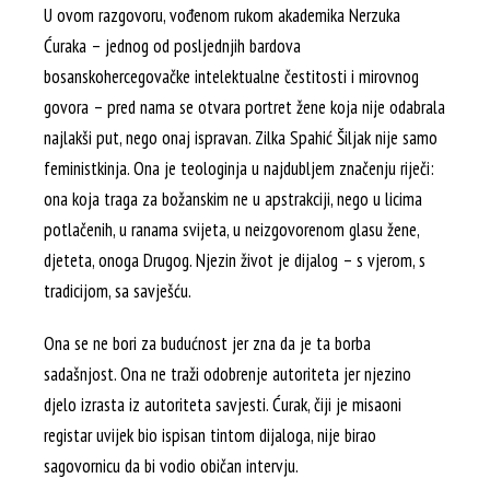
U ovom razgovoru, vođenom rukom akademika Nerzuka
Ćuraka – jednog od posljednjih bardova
bosanskohercegovačke intelektualne čestitosti i mirovnog
govora – pred nama se otvara portret žene koja nije odabrala
najlakši put, nego onaj ispravan. Zilka Spahić Šiljak nije samo
feministkinja. Ona je teologinja u najdubljem značenju riječi:
ona koja traga za božanskim ne u apstrakciji, nego u licima
potlačenih, u ranama svijeta, u neizgovorenom glasu žene,
djeteta, onoga Drugog. Njezin život je dijalog – s vjerom, s
tradicijom, sa savješću.
Ona se ne bori za budućnost jer zna da je ta borba
sadašnjost. Ona ne traži odobrenje autoriteta jer njezino
djelo izrasta iz autoriteta savjesti. Ćurak, čiji je misaoni
registar uvijek bio ispisan tintom dijaloga, nije birao
sagovornicu da bi vodio običan intervju.