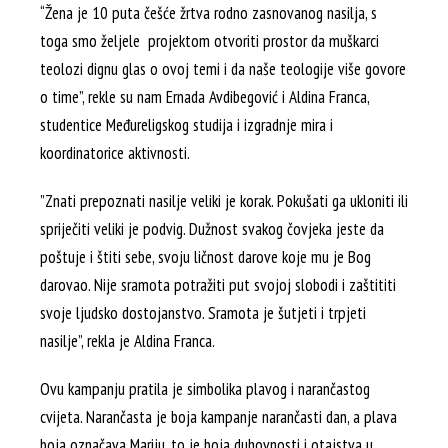
“Žena je 10 puta češće žrtva rodno zasnovanog nasilja, s
toga smo željele projektom otvoriti prostor da muškarci
teolozi dignu glas o ovoj temi i da naše teologije više govore
o time”, rekle su nam Ernada Avdibegović i Aldina Franca,
studentice Međureligskog studija i izgradnje mira i
koordinatorice aktivnosti.
”Znati prepoznati nasilje veliki je korak. Pokušati ga ukloniti ili
spriječiti veliki je podvig. Dužnost svakog čovjeka jeste da
poštuje i štiti sebe, svoju ličnost darove koje mu je Bog
darovao. Nije sramota potražiti put svojoj slobodi i zaštititi
svoje ljudsko dostojanstvo. Sramota je šutjeti i trpjeti
nasilje”, rekla je Aldina Franca.
Ovu kampanju pratila je simbolika plavog i narančastog
cvijeta. Narančasta je boja kampanje narančasti dan, a plava
boja označava Mariju, to je boja duhovnosti i otajstva u