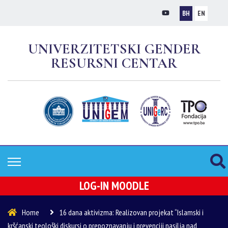
BH
EN
UNIVERZITETSKI GENDER
RESURSNI CENTAR
LOG-IN MOODLE
Home
16 dana aktivizma: Realizovan projekat “Islamski i
kršćanski teološki diskursi o prepoznavanju i prevenciji nasilja nad