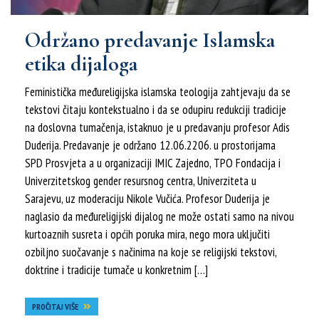
Održano predavanje Islamska
etika dijaloga
Feministička međureligijska islamska teologija zahtjevaju da se
tekstovi čitaju kontekstualno i da se odupiru redukciji tradicije
na doslovna tumačenja, istaknuo je u predavanju profesor Adis
Duderija. Predavanje je održano 12.06.2206. u prostorijama
SPD Prosvjeta a u organizaciji IMIC Zajedno, TPO Fondacija i
Univerzitetskog gender resursnog centra, Univerziteta u
Sarajevu, uz moderaciju Nikole Vučića. Profesor Duderija je
naglasio da međureligijski dijalog ne može ostati samo na nivou
kurtoaznih susreta i općih poruka mira, nego mora uključiti
ozbiljno suočavanje s načinima na koje se religijski tekstovi,
doktrine i tradicije tumače u konkretnim […]
PROČITAJ VIŠE