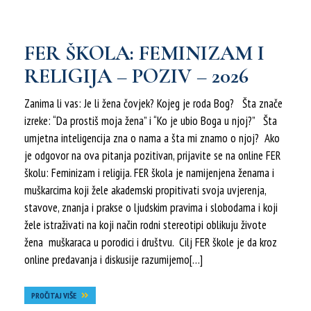
FER ŠKOLA: FEMINIZAM I
RELIGIJA – POZIV – 2026
Zanima li vas: Je li žena čovjek? Kojeg je roda Bog? Šta znače
izreke: “Da prostiš moja žena” i “Ko je ubio Boga u njoj?” Šta
umjetna inteligencija zna o nama a šta mi znamo o njoj? Ako
je odgovor na ova pitanja pozitivan, prijavite se na online FER
školu: Feminizam i religija. FER škola je namijenjena ženama i
muškarcima koji žele akademski propitivati svoja uvjerenja,
stavove, znanja i prakse o ljudskim pravima i slobodama i koji
žele istraživati na koji način rodni stereotipi oblikuju živote
žena muškaraca u porodici i društvu. Cilj FER škole je da kroz
online predavanja i diskusije razumijemo[…]
PROČITAJ VIŠE