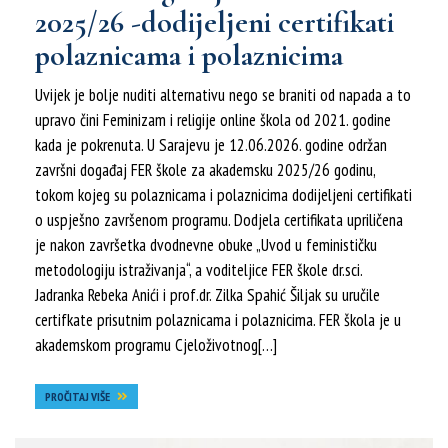
2025/26 -dodijeljeni certifikati
polaznicama i polaznicima
Uvijek je bolje nuditi alternativu nego se braniti od napada a to
upravo čini Feminizam i religije online škola od 2021. godine
kada je pokrenuta. U Sarajevu je 12.06.2026. godine održan
završni događaj FER škole za akademsku 2025/26 godinu,
tokom kojeg su polaznicama i polaznicima dodijeljeni certifikati
o uspješno završenom programu. Dodjela certifikata upriličena
je nakon završetka dvodnevne obuke „Uvod u feminističku
metodologiju istraživanja“, a voditeljice FER škole dr.sci.
Jadranka Rebeka Anići i prof.dr. Zilka Spahić Šiljak su uručile
certifkate prisutnim polaznicama i polaznicima. FER škola je u
akademskom programu Cjeloživotnog[…]
PROČITAJ VIŠE