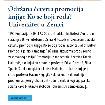
Održana četvrta promocija
knjige Ko se boji roda?
Univerzitet u Zenici
TPO Fondacija je 03.12.2025. u Gradskoj biblioteci Zenica a u
suradnji s Univerzitetom u Zenici -Filozofski fakultetm održala
četvrtu promociju knjige, Ko se boji roda? autorice Judith Butler.
Promocija je dio Kampanje “16 dana aktivizma protiv rodno
zasnovanog nasilja”. Promociju je moderirala Azemina Krehić-
Halilović, a o knjizi su govorile proferice Edisa Gazetić, Zilka
Spahić Šiljak i magistrica Larisa Mahmić, a tekst iz knjige je
čitao profesor Hazim Begagić. Zaključeno je da rod nije
problem, ali jesu globalni ant-rodni trendovi koji siju paniku
straha kako bi ukinule slobodu i obesmislili demokraciju.[…]
PROČITAJ VIŠE