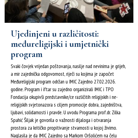
Ujedinjeni u različitosti:
međureligijski i umjetnički
program
Svaki čovjek vrijedan poštovanja, nasilje nad nevinima je grijeh,
a mir zajednička odgovornost, riječi su kojima je započet
Međureligijski program održan u IMIC Zajedno 27.02.2026.
godine. Program i iftar su zajedno organizirali IMIC i TPO
Fondacija okupivši predstavnike/ce različitih religijskih i ne-
religijskih svjetonazora s ciljem promocije dobra, zajedništva,
ljubavi, solidarnosti i pravde. U uvodu Programa prof.dr. Zilka
Spahić Šiljak je govorila o važnosti dijaloga i otvaranja
prostora za kritičko propitivanje stvarnosti u kojoj živimo.
Naglasila je da IMIC Zajedno sa Markom Oršolićem na čelu