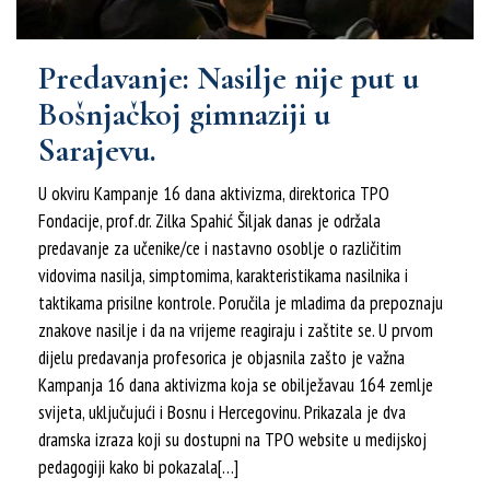
Predavanje: Nasilje nije put u
Bošnjačkoj gimnaziji u
Sarajevu.
U okviru Kampanje 16 dana aktivizma, direktorica TPO
Fondacije, prof.dr. Zilka Spahić Šiljak danas je održala
predavanje za učenike/ce i nastavno osoblje o različitim
vidovima nasilja, simptomima, karakteristikama nasilnika i
taktikama prisilne kontrole. Poručila je mladima da prepoznaju
znakove nasilje i da na vrijeme reagiraju i zaštite se. U prvom
dijelu predavanja profesorica je objasnila zašto je važna
Kampanja 16 dana aktivizma koja se obilježavau 164 zemlje
svijeta, uključujući i Bosnu i Hercegovinu. Prikazala je dva
dramska izraza koji su dostupni na TPO website u medijskoj
pedagogiji kako bi pokazala[…]