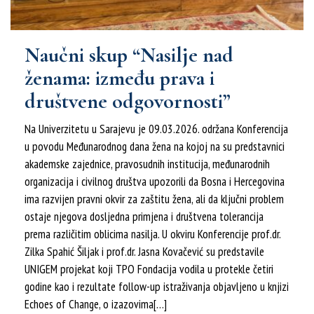
Naučni skup “Nasilje nad
ženama: između prava i
društvene odgovornosti”
Na Univerzitetu u Sarajevu je 09.03.2026. održana Konferencija
u povodu Međunarodnog dana žena na kojoj na su predstavnici
akademske zajednice, pravosudnih institucija, međunarodnih
organizacija i civilnog društva upozorili da Bosna i Hercegovina
ima razvijen pravni okvir za zaštitu žena, ali da ključni problem
ostaje njegova dosljedna primjena i društvena tolerancija
prema različitim oblicima nasilja. U okviru Konferencije prof.dr.
Zilka Spahić Šiljak i prof.dr. Jasna Kovačević su predstavile
UNIGEM projekat koji TPO Fondacija vodila u protekle četiri
godine kao i rezultate follow-up istraživanja objavljeno u knjizi
Echoes of Change, o izazovima[…]