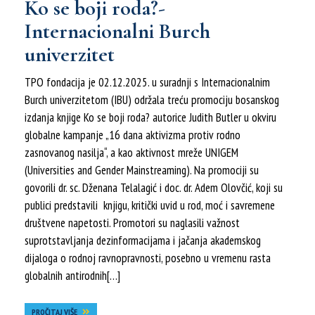
Ko se boji roda?-
Internacionalni Burch
univerzitet
TPO fondacija je 02.12.2025. u suradnji s Internacionalnim
Burch univerzitetom (IBU) održala treću promociju bosanskog
izdanja knjige Ko se boji roda? autorice Judith Butler u okviru
globalne kampanje „16 dana aktivizma protiv rodno
zasnovanog nasilja“, a kao aktivnost mreže UNIGEM
(Universities and Gender Mainstreaming). Na promociji su
govorili dr. sc. Dženana Telalagić i doc. dr. Adem Olovčić, koji su
publici predstavili knjigu, kritički uvid u rod, moć i savremene
društvene napetosti. Promotori su naglasili važnost
suprotstavljanja dezinformacijama i jačanja akademskog
dijaloga o rodnoj ravnopravnosti, posebno u vremenu rasta
globalnih antirodnih[…]
PROČITAJ VIŠE