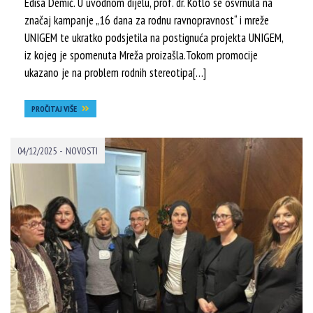
Edisa Demić. U uvodnom dijelu, prof. dr. Kotlo se osvrnula na
značaj kampanje „16 dana za rodnu ravnopravnost“ i mreže
UNIGEM te ukratko podsjetila na postignuća projekta UNIGEM,
iz kojeg je spomenuta Mreža proizašla.Tokom promocije
ukazano je na problem rodnih stereotipa[…]
PROČITAJ VIŠE
-
04/12/2025
NOVOSTI