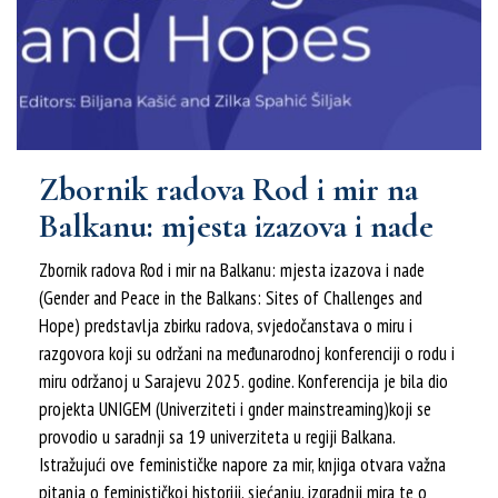
Zbornik radova Rod i mir na
Balkanu: mjesta izazova i nade
Zbornik radova Rod i mir na Balkanu: mjesta izazova i nade
(Gender and Peace in the Balkans: Sites of Challenges and
Hope) predstavlja zbirku radova, svjedočanstava o miru i
razgovora koji su održani na međunarodnoj konferenciji o rodu i
miru održanoj u Sarajevu 2025. godine. Konferencija je bila dio
projekta UNIGEM (Univerziteti i gnder mainstreaming)koji se
provodio u saradnji sa 19 univerziteta u regiji Balkana.
Istražujući ove feminističke napore za mir, knjiga otvara važna
pitanja o feminističkoj historiji, sjećanju, izgradnji mira te o