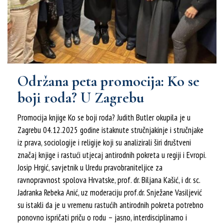
Održana peta promocija: Ko se
boji roda? U Zagrebu
Promocija knjige Ko se boji roda? Judith Butler okupila je u
Zagrebu 04.12.2025 godine istaknute stručnjakinje i stručnjake
iz prava, sociologije i religije koji su analizirali širi društveni
značaj knjige i rastući utjecaj antirodnih pokreta u regiji i Evropi.
Josip Hrgić, savjetnik u Uredu pravobraniteljice za
ravnopravnost spolova Hrvatske, prof. dr. Biljana Kašić, i dr. sc.
Jadranka Rebeka Anić, uz moderaciju prof.dr. Snježane Vasiljević
su istakli da je u vremenu rastućih antirodnih pokreta potrebno
ponovno ispričati priču o rodu – jasno, interdisciplinarno i