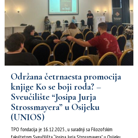
Održana četrnaesta promocija
knjige Ko se boji roda? –
Sveučilište “Josipa Jurja
Strossmayera” u Osijeku
(UNIOS)
TPO fondacija je 16.12.2025., u suradnji sa Filozofskim
fakultetom Sveučilišta “Josipa Jurja Strossmayera” u Osijeku,