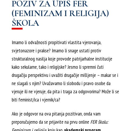
POZIV ZA UPIS FER
(FEMINIZAM I RELIGIJA)
ŠKOLA
Imamo li odvažnosti propitivati vlastita vjerovanja,
svjetonazore i prakse? Imamo li snage ustati protiv
strukturalnog nasilja koje provode patrijarhalne institucije
kako sekularne, tako i religijske? Jesmo li spremni čuti
drugačiju perspektivu i uvažiti drugačije mišljenje – makar se i
ne slagali s njim? Uvažavamo li slobodu i pravo osobe da
vjeruje ili ne vjeruje, da pita i traga za odgovorima? Može li se
biti feminist/ica i vjernik/ca?
Ako je odgovor na ova pitanja pozitivan, onda vam
preporučujemo da se prijavite na prvu online
FER školu:
Feminizam
i religija,
koju kao
akademski program