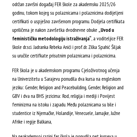
održan završni događaj FER škole za akademsku 2025/26
godinu, tokom kojeg su polaznicama i polaznicima dodijeljeni
certifikati o uspješno završenom programu. Dodjela certifikata
upriličena je nakon završetka dvodnevne obuke
„Uvod u
feminističku metodologiju istraživanja“
, a voditeljice FER
škole dr.sci. Jadranka Rebeka Anići i prof.dr. Zilka Spahić Šiljak
su uručile certifkate prisutnim polaznicama i polaznicima.
FER škola je u akademskom programu Cjeloživotnog učenja
na Univerzitetu u Sarajevu ponudila dva kursa na engleskom
jeziku: Gender, Religion and Peacebuilding, Gender, Religion and
GBV i dva na BHS jezicima: Rod, religija i mediji i Povijest
feminizma na istoku i zapadu. Među polaznicama su bile i
studentice iz Njemačke, Holandije, Venecuele, Jamajke, Južne
Afrike i regije Balkana,
Na neakademsoj razini fer škola je ponudila pet kurseva u