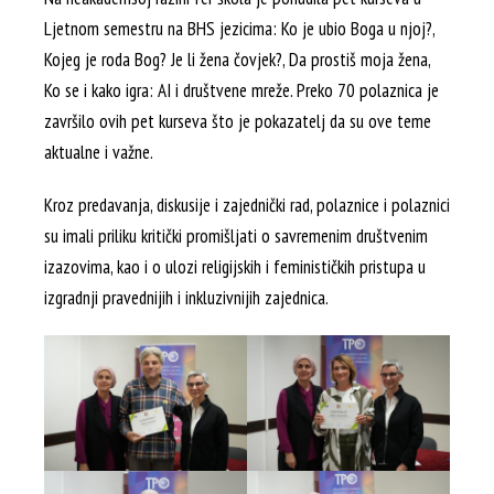
Ljetnom semestru na BHS jezicima: Ko je ubio Boga u njoj?,
Kojeg je roda Bog? Je li žena čovjek?, Da prostiš moja žena,
Ko se i kako igra: AI i društvene mreže. Preko 70 polaznica je
završilo ovih pet kurseva što je pokazatelj da su ove teme
aktualne i važne.
Kroz predavanja, diskusije i zajednički rad, polaznice i polaznici
su imali priliku kritički promišljati o savremenim društvenim
izazovima, kao i o ulozi religijskih i feminističkih pristupa u
izgradnji pravednijih i inkluzivnijih zajednica.