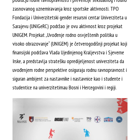
području rodne ravnopravnosti i prevencije seksualnog i rodno
zasnovanog uznemiravanja kroz sportske aktivnosti. TPO
Fondacija i Univerzitetski gender resursni centar Univerziteta u
Sarajevu (UNIGeRC) podržao je ovu aktivnost kroz projekat
UNIGEM. Projekat „Uvođenje rodno osvještenih politika u
visoko obrazovanje“ (UNIGEM) je četverogodišnji projekat koji
finansijski podržava Vlada Ujedinjenog Kraljevstva i Sjeverne
Irske, a predstavlja stratešku opredijeljenost univerziteta da
uvođenjem rodne perspektive osiguraju rodnu ravnopravnost i
siguran ambijent za nastavnike i nastavnice kao i studente i
studentice na univerzitetimau Bosni i Hercegovini i regiji.