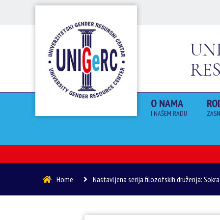
UN
RE
O NAMA
RO
I NAŠEM RADU
ZASN
Home
Nastavljena serija filozofskih druženja: Sokr