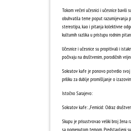
Tokom večeri učesnici i učesnice bavili 
obuhvatila teme poput razumijevanja poj
stereotipa, kao i pitanja kolektivne od
kulturnih razlika u pristupu rodnim pitan
Učesnice i učesnice su propitivali i is
počivaju na društvenim, porodičnih vrij
Sokratov kafe je ponovo potvrdio svoj 
priliku za dublje promišljanje o izazov
Istočno Sarajevo:
Sokratov kafe: „Femicid: Odraz društveni
Skupu je prisustvovao veliki broj žena ra
sa pomenutom temom. Predstavljeni su do