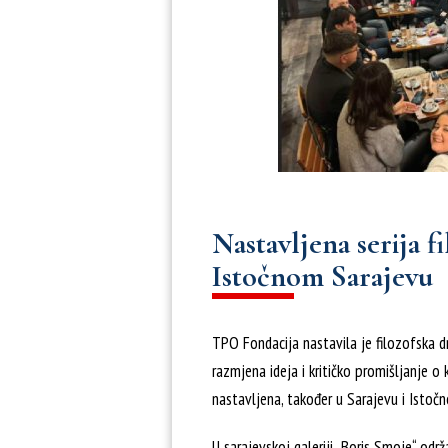
Nastavljena serija f
Istočnom Sarajevu
TPO Fondacija nastavila je filozofska dr
razmjena ideja i kritičko promišljanje o
nastavljena, također u Sarajevu i Istoč
U sarajevskoj galeriji „Boris Smoje“ održa