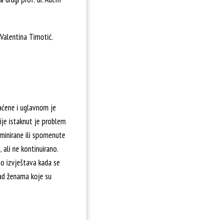
 Valentina Timotić.
aćene i uglavnom je
ije istaknut je problem
iminirane ili spomenute
 ali ne kontinuirano.
amo izvještava kada se
 nad ženama koje su