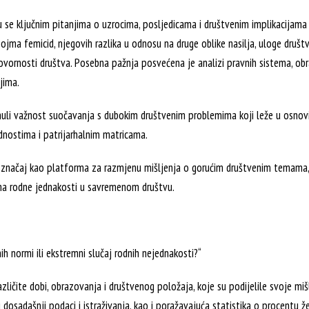
su se ključnim pitanjima o uzrocima, posljedicama i društvenim implikacijama 
ma femicid, njegovih razlika u odnosu na druge oblike nasilja, uloge društv
govornosti društva. Posebna pažnja posvećena je analizi pravnih sistema, obr
jima.
taknuli važnost suočavanja s dubokim društvenim problemima koji leže u osno
ednostima i patrijarhalnim matricama.
značaj kao platforma za razmjenu mišljenja o gorućim društvenim temama, 
ima rodne jednakosti u savremenom društvu.
h normi ili ekstremni slučaj rodnih nejednakosti?“
zličite dobi, obrazovanja i društvenog položaja, koje su podijelile svoje mišl
sadašnji podaci i istraživanja, kao i poražavajuća statistika o procentu že