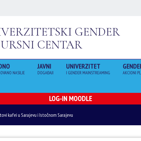
IVERZITETSKI GENDER
SURSNI CENTAR
DNO
JAVNI
UNIVERZITET
GENDE
OVANO NASILJE
DOGAĐAJI
I GENDER MAINSTREAMING
AKCIONI P
LOG-IN MOODLE
atovi kafei u Sarajevu i Istočnom Sarajevu