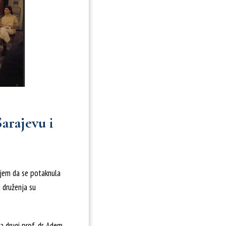
Sarajevu i
iljem da se potaknula
a druženja su
 a drugi prof. dr. Adem