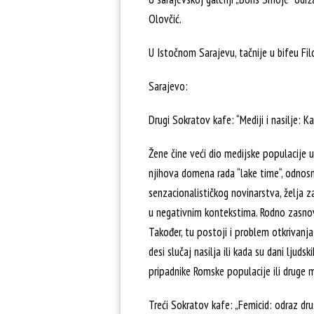
Olovčić.
U Istočnom Sarajevu, tačnije u bifeu Fi
Sarajevo:
Drugi Sokratov kafe: “Mediji i nasilje: K
Žene čine veći dio medijske populacije
njihova domena rada “lake time“, odnosno
senzacionalističkog novinarstva, želja z
u negativnim kontekstima. Rodno zasnovan
Također, tu postoji i problem otkrivanja 
desi slučaj nasilja ili kada su dani ljud
pripadnike Romske populacije ili druge m
Treći Sokratov kafe: „Femicid: odraz dru