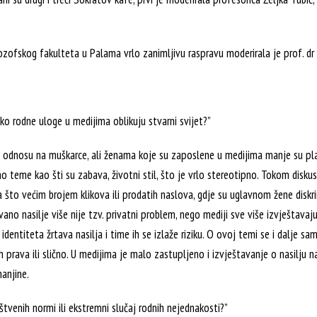
lozofskog fakulteta u Palama vrlo zanimljivu raspravu moderirala je prof. dr
ako rodne uloge u medijima oblikuju stvarni svijet?”
 u odnosu na muškarce, ali ženama koje su zaposlene u medijima manje su pl
 teme kao šti su zabava, životni stil, što je vrlo stereotipno. Tokom diskus
a što većim brojem klikova ili prodatih naslova, gdje su uglavnom žene diskr
o nasilje više nije tzv. privatni problem, nego mediji sve više izvještavaju,
identiteta žrtava nasilja i time ih se izlaže riziku. O ovoj temi se i dalje s
skih prava ili slično. U medijima je malo zastupljeno i izvještavanje o nasilju
anjine.
štvenih normi ili ekstremni slučaj rodnih nejednakosti?”