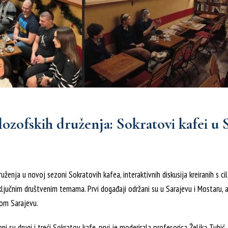
ilozofskih druženja: Sokratovi kafei u 
uženja u novoj sezoni Sokratovih kafea, interaktivnih diskusija kreiranih s c
 ključnim društvenim temama. Prvi događaji održani su u Sarajevu i Mostaru, 
nom Sarajevu.
ni su drugi i treći Sokratov kafe, prvi je moderirala profesorica Željka Tubić,