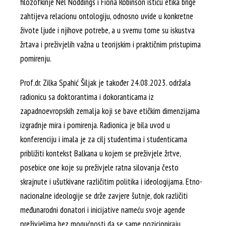
filozofkinje Nel Noddings i Fiona Robinson ističu etika brige
zahtijeva relacionu ontologiju, odnosno uvide u konkretne
živote ljude i njihove potrebe, a u svemu tome su iskustva
žrtava i preživjelih važna u teorijskim i praktičnim pristupima
pomirenju.
Prof.dr. Zilka Spahić Šiljak je također 24.08.2023. održala
radionicu sa doktorantima i dokoranticama iz
zapadnoevropskih zemalja koji se bave etičkim dimenzijama
izgradnje mira i pomirenja. Radionica je bila uvod u
konferenciju i imala je za cilj studentima i studenticama
približiti kontekst Balkana u kojem se preživjele žrtve,
posebice one koje su preživjele ratna silovanja često
skrajnute i ušutkivane različitim politika i ideologijama. Etno-
nacionalne ideologije se drže zavjere šutnje, dok različiti
međunarodni donatori i inicijative nameću svoje agende
preživjelima bez mogućnosti da se same pozicioniraju,