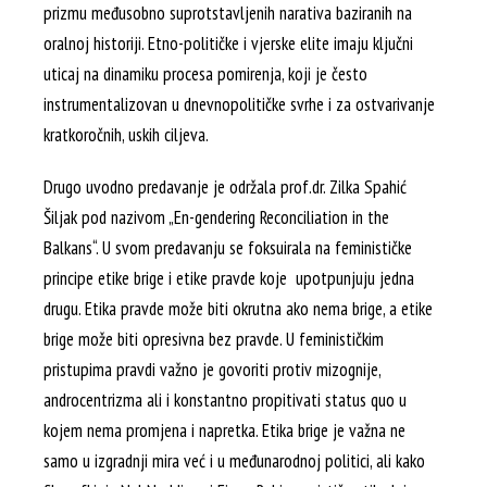
prizmu međusobno suprotstavljenih narativa baziranih na
oralnoj historiji. Etno-političke i vjerske elite imaju ključni
uticaj na dinamiku procesa pomirenja, koji je često
instrumentalizovan u dnevnopolitičke svrhe i za ostvarivanje
kratkoročnih, uskih ciljeva.
Drugo uvodno predavanje je održala prof.dr. Zilka Spahić
Šiljak pod nazivom „En-gendering Reconciliation in the
Balkans“. U svom predavanju se foksuirala na feminističke
principe etike brige i etike pravde koje upotpunjuju jedna
drugu. Etika pravde može biti okrutna ako nema brige, a etike
brige može biti opresivna bez pravde. U feminističkim
pristupima pravdi važno je govoriti protiv mizognije,
androcentrizma ali i konstantno propitivati status quo u
kojem nema promjena i napretka. Etika brige je važna ne
samo u izgradnji mira već i u međunarodnoj politici, ali kako