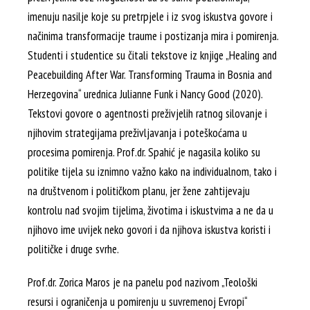
imenuju nasilje koje su pretrpjele i iz svog iskustva govore i
načinima transformacije traume i postizanja mira i pomirenja.
Studenti i studentice su čitali tekstove iz knjige „Healing and
Peacebuilding After War. Transforming Trauma in Bosnia and
Herzegovina“ urednica Julianne Funk i Nancy Good (2020).
Tekstovi govore o agentnosti preživjelih ratnog silovanje i
njihovim strategijama preživljavanja i poteškoćama u
procesima pomirenja. Prof.dr. Spahić je nagasila koliko su
politike tijela su iznimno važno kako na individualnom, tako i
na društvenom i političkom planu, jer žene zahtijevaju
kontrolu nad svojim tijelima, životima i iskustvima a ne da u
njihovo ime uvijek neko govori i da njihova iskustva koristi i
političke i druge svrhe.
Prof.dr. Zorica Maros je na panelu pod nazivom „Teološki
resursi i ograničenja u pomirenju u suvremenoj Evropi“