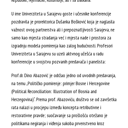
Republike, Njemačke, Kolumbije, ali i sa Balkana.
U ime Univerziteta u Sarajevu goste i učesnike konferencije
pozdravila je prorektorica Dušanka Bošković koja je naglasila
važnost ovog partnerstva ali i prepoznatljivosti Sarajeva, ne
samo kao mjesta stradanja već i mjesta nade i prostora za
izgradnju modela pomirenja kao zalog budućnosti. Profesori
Univerziteta u Sarajevu su uzeli aktvnog učešća u radu
konferencije u svojstvu pozvanih predavača i panelista:
Prof.dr. Dino Abazović je održao jedno od uvodnih predavanja,
na temu „Političko pomirenje: primjer Bosne i Hercegovine
(Political Reconciliation: Illustration of Bosnia and
Herzegovina)“. Prema prof. Abazoviću, društvo se od završetka
rata nalazi u procjepu između koncepta retributivne i
restorativne pravde; suočavanje sa prošlošću otežano je
politikama negiranja i viđenja sukoba prvenstveno kroz