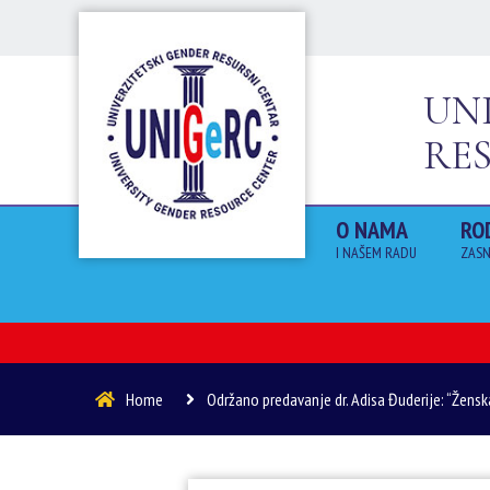
UN
RE
O NAMA
RO
I NAŠEM RADU
ZASN
Home
Održano predavanje dr. Adisa Đuderije: “Žensk