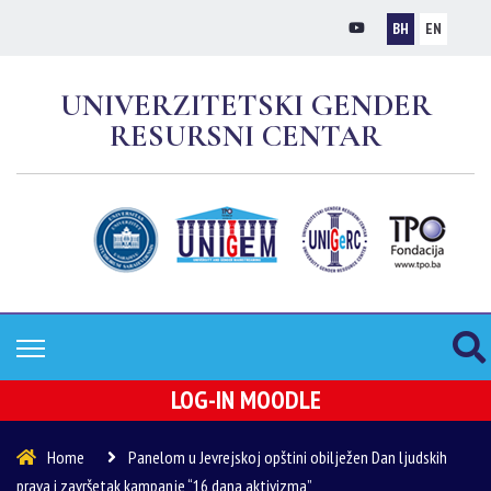
BH
EN
UNIVERZITETSKI GENDER
RESURSNI CENTAR
LOG-IN MOODLE
Home
Panelom u Jevrejskoj opštini obilježen Dan ljudskih
prava i završetak kampanje “16 dana aktivizma”