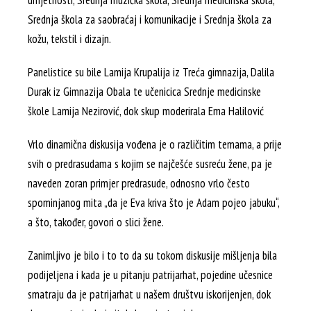
umjetnosti, Srednja muzička škola, Srednja medicinska škola,
Srednja škola za saobraćaj i komunikacije i Srednja škola za
kožu, tekstil i dizajn.
Panelistice su bile Lamija Krupalija iz Treća gimnazija, Dalila
Durak iz Gimnazija Obala te učenicica Srednje medicinske
škole Lamija Nezirović, dok skup moderirala Ema Halilović
Vrlo dinamična diskusija vođena je o različitim temama, a prije
svih o predrasudama s kojim se najčešće susreću žene, pa je
naveden zoran primjer predrasude, odnosno vrlo često
spominjanog mita „da je Eva kriva što je Adam pojeo jabuku“,
a što, također, govori o slici žene.
Zanimljivo je bilo i to to da su tokom diskusije mišljenja bila
podijeljena i kada je u pitanju patrijarhat, pojedine učesnice
smatraju da je patrijarhat u našem društvu iskorijenjen, dok