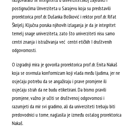
razgovaralo se integritetu u univerzitetskoj zajednici i
postignućima Unverziteta u Sarajevu koja su predstavili
prorektorica prof.dr. Dušanka Bošković i rektor prof.dr. Rifat
Škrijelj. Ključna poruka njihovih izlaganja je da je integritet
temelj snage univerziteta, zato što univerziteti nisu samo
centri znanja i istraživanja već centri etičkih I društvenih
odgovornosti.
O izgradnji mira je govorila prorektorica prof.dr. Enita Nakaš
koja se osvrnula konformizam koji vlada među ljudima, jer ne
osjećaju potrebu da se angažiraju i prave promjene ili
osjećaju strah da ne budu etiketirani. Da bismo pravili
promjene, važno je učiti se društvenoj odgovornosi i
razumjeti da mir svi gradimo, ali da univerziteti trebaju biti
predovodnici u tome, naglasila je između ostalog prorektorica
Nakaš.