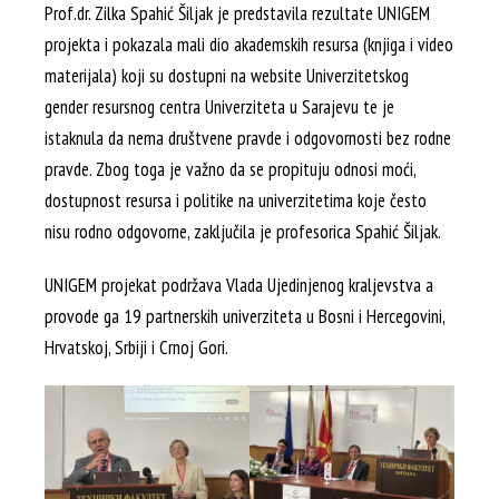
Prof.dr. Zilka Spahić Šiljak je predstavila rezultate UNIGEM
projekta i pokazala mali dio akademskih resursa (knjiga i video
materijala) koji su dostupni na website Univerzitetskog
gender resursnog centra Univerziteta u Sarajevu te je
istaknula da nema društvene pravde i odgovornosti bez rodne
pravde. Zbog toga je važno da se propituju odnosi moći,
dostupnost resursa i politike na univerzitetima koje često
nisu rodno odgovorne, zaključila je profesorica Spahić Šiljak.
UNIGEM projekat podržava Vlada Ujedinjenog kraljevstva a
provode ga 19 partnerskih univerziteta u Bosni i Hercegovini,
Hrvatskoj, Srbiji i Crnoj Gori.