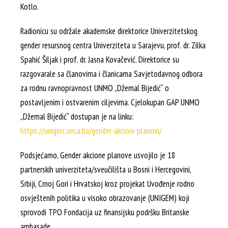
Kotlo.
Radionicu su održale akademske direktorice Univerzitetskog
gender resursnog centra Univerziteta u Sarajevu, prof. dr. Zilka
Spahić Šiljak i prof. dr. Jasna Kovačević. Direktorice su
razgovarale sa članovima i članicama Savjetodavnog odbora
za rodnu ravnopravnost UNMO „Džemal Bijedić“ o
postavljenim i ostvarenim ciljevima. Cjelokupan GAP UNMO
„Džemal Bijedić“ dostupan je na linku:
https://unigerc.unsa.ba/gender-akcioni-planovi/
Podsjećamo, Gender akcione planove usvojilo je 18
partnerskih univerziteta/sveučilišta u Bosni i Hercegovini,
Srbiji, Crnoj Gori i Hrvatskoj kroz projekat Uvođenje rodno
osvještenih politika u visoko obrazovanje (UNIGEM) koji
sprovodi TPO Fondacija uz finansijsku podršku Britanske
ambasade.