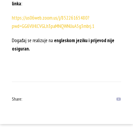
linka
:
https://us06web.zoom.us/j/85226165480?
pwd=GG6VlHlCVGLh3paMNQWNUuA5g3mbrj.1
Događaj se realizuje na
engleskom jeziku i prijevod nije
osiguran.
Share: