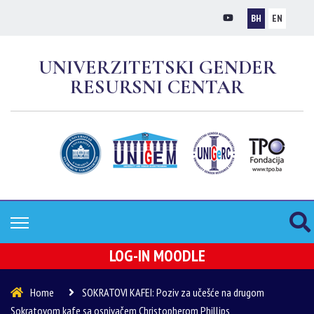
BH
EN
UNIVERZITETSKI GENDER
RESURSNI CENTAR
LOG-IN MOODLE
Home
SOKRATOVI KAFEI: Poziv za učešće na drugom
Sokratovom kafe sa osnivačem Christopherom Phillips