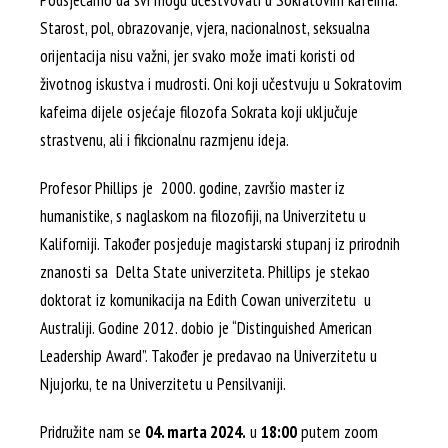
Podsjećamo da svi mogu učestvovati u Sokratovim kafeima.
Starost, pol, obrazovanje, vjera, nacionalnost, seksualna
orijentacija nisu važni, jer svako može imati koristi od
životnog iskustva i mudrosti. Oni koji učestvuju u Sokratovim
kafeima dijele osjećaje filozofa Sokrata koji uključuje
strastvenu, ali i fikcionalnu razmjenu ideja.
Profesor Phillips je 2000. godine, završio master iz
humanistike, s naglaskom na filozofiji, na Univerzitetu u
Kaliforniji. Također posjeduje magistarski stupanj iz prirodnih
znanosti sa Delta State univerziteta. Phillips je stekao
doktorat iz komunikacija na Edith Cowan univerzitetu u
Australiji. Godine 2012. dobio je “Distinguished American
Leadership Award”. Također je predavao na Univerzitetu u
Njujorku, te na Univerzitetu u Pensilvaniji.
Pridružite nam se
04. marta 2024.
u
18:00
putem zoom