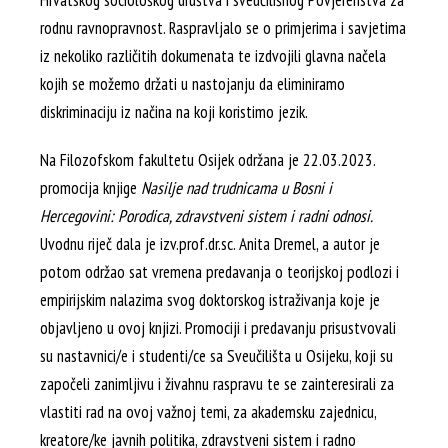
Hrvatskog sociološkog društva i sveučilišnog Povjerenstva za
rodnu ravnopravnost. Raspravljalo se o primjerima i savjetima
iz nekoliko različitih dokumenata te izdvojili glavna načela
kojih se možemo držati u nastojanju da eliminiramo
diskriminaciju iz načina na koji koristimo jezik.
Na Filozofskom fakultetu Osijek održana je 22.03.2023.
promocija knjige
Nasilje nad trudnicama u Bosni i
Hercegovini: Porodica, zdravstveni sistem i radni odnosi.
Uvodnu riječ dala je izv.prof.dr.sc. Anita Dremel, a autor je
potom održao sat vremena predavanja o teorijskoj podlozi i
empirijskim nalazima svog doktorskog istraživanja koje je
objavljeno u ovoj knjizi. Promociji i predavanju prisustvovali
su nastavnici/e i studenti/ce sa Sveučilišta u Osijeku, koji su
započeli zanimljivu i živahnu raspravu te se zainteresirali za
vlastiti rad na ovoj važnoj temi, za akademsku zajednicu,
kreatore/ke javnih politika, zdravstveni sistem i radno