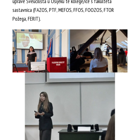
uprave Sveučilišta u Osijeku te kolege/ice s fakulteta
sastavnica (FAZOS, PTF, MEFOS, FFOS, FOOZOS, FTOR
Požega, FERIT).