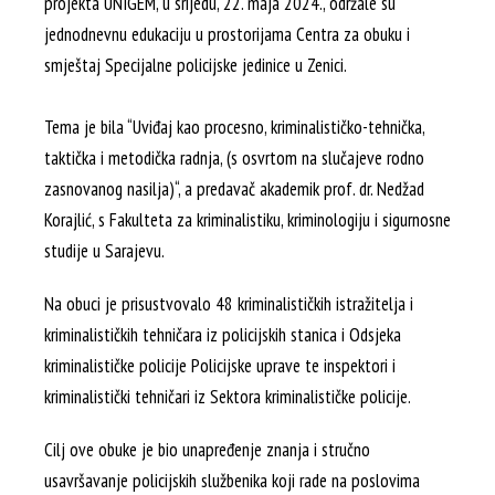
projekta UNIGEM, u srijedu, 22. maja 2024., održale su
jednodnevnu edukaciju u prostorijama Centra za obuku i
smještaj Specijalne policijske jedinice u Zenici.
Tema je bila “Uviđaj kao procesno, kriminalističko-tehnička,
taktička i metodička radnja, (s osvrtom na slučajeve rodno
zasnovanog nasilja)“, a predavač akademik prof. dr. Nedžad
Korajlić, s Fakulteta za kriminalistiku, kriminologiju i sigurnosne
studije u Sarajevu.
Na obuci je prisustvovalo 48 kriminalističkih istražitelja i
kriminalističkih tehničara iz policijskih stanica i Odsjeka
kriminalističke policije Policijske uprave te inspektori i
kriminalistički tehničari iz Sektora kriminalističke policije.
Cilj ove obuke je bio unapređenje znanja i stručno
usavršavanje policijskih službenika koji rade na poslovima