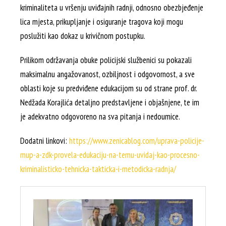
kriminaliteta u vršenju uviđajnih radnji, odnosno obezbjeđenje
lica mjesta, prikupljanje i osiguranje tragova koji mogu
poslužiti kao dokaz u krivičnom postupku.
Prilikom održavanja obuke policijski službenici su pokazali
maksimalnu angažovanost, ozbiljnost i odgovornost, a sve
oblasti koje su predviđene edukacijom su od strane prof. dr.
Nedžada Korajlića detaljno predstavljene i objašnjene, te im
je adekvatno odgovoreno na sva pitanja i nedoumice.
Dodatni linkovi:
https://www.zenicablog.com/uprava-policije-
mup-a-zdk-provela-edukaciju-na-temu-uvidaj-kao-procesno-
kriminalisticko-tehnicka-takticka-i-metodicka-radnja/