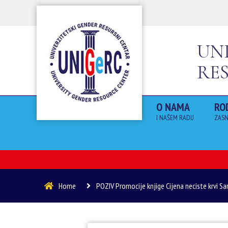
UN
RE
O NAMA
RO
I NAŠEM RADU
ZASN
Home
POZIV Promocije knjige Cijena neciste krvi 