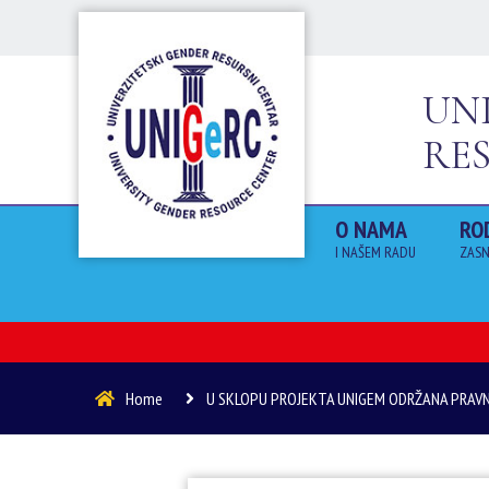
UN
RE
O NAMA
RO
I NAŠEM RADU
ZASN
Home
U SKLOPU PROJEKTA UNIGEM ODRŽANA PRAVN