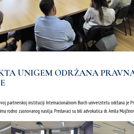
EKTA UNIGEM ODRŽANA PRAVNA
CE
oj partnerskoj instituciji Internacionalnom Burch univerzitetu održana je Pra
ima rodno zasnovanog nasilja. Predavaci su bili advokatica dr. Amila Mujčinov