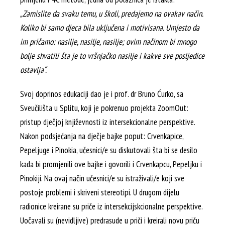
„Zamislite da svaku temu, u školi, predajemo na ovakav način.
Koliko bi samo djeca bila uključena i motivisana. Umjesto da
im pričamo: nasilje, nasilje, nasilje; ovim načinom bi mnogo
bolje shvatili šta je to vršnjačko nasilje i kakve sve posljedice
ostavlja“.
Svoj doprinos edukaciji dao je i prof. dr Bruno Ćurko, sa
Sveučilišta u Splitu, koji je pokrenuo projekta ZoomOut:
pristup dječjoj književnosti iz intersekcionalne perspektive.
Nakon podsjećanja na dječje bajke poput: Crvenkapice,
Pepeljuge i Pinokia, učesnici/e su diskutovali šta bi se desilo
kada bi promjenili ove bajke i govorili i Crvenkapcu, Pepeljku i
Pinokiji. Na ovaj način učesnici/e su istraživali/e koji sve
postoje problemi i skriveni stereotipi. U drugom dijelu
radionice kreirane su priče iz intersekcijskcionalne perspektive.
Uočavali su (nevidljive) predrasude u priči i kreirali novu priču