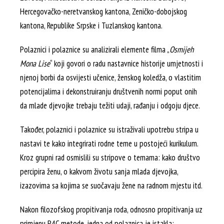
Hercegovačko-neretvanskog kantona, Zeničko-dobojskog
kantona, Republike Srpske i Tuzlanskog kantona.
Polaznici i polaznice su analizirali elemente filma „
Osmijeh
Mona Lise
“ koji govori o radu nastavnice historije umjetnosti i
njenoj borbi da osvijesti učenice, ženskog koledža, o vlastitim
potencijalima i dekonstruiranju društvenih normi poput onih
da mlade djevojke trebaju težiti udaji, rađanju i odgoju djece.
Također, polaznici i polaznice su istraživali upotrebu stripa u
nastavi te kako integrirati rodne teme u postojeći kurikulum.
Kroz grupni rad osmislili su stripove o temama: kako društvo
percipira ženu, o kakvom životu sanja mlada djevojka,
izazovima sa kojima se suočavaju žene na radnom mjestu itd.
Nakon filozofskog propitivanja roda, odnosno propitivanja uz
primjenu P4C metode, jedna od polaznica je istakla: