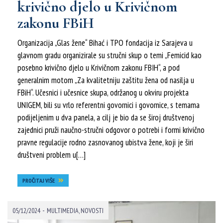
krivično djelo u Krivičnom
zakonu FBiH
Organizacija „Glas žene“ Bihać i TPO fondacija iz Sarajeva u
glavnom gradu organizirale su stručni skup o temi „Femicid kao
posebno krivično djelo u Krivičnom zakonu FBIH“, a pod
generalnim motom „Za kvalitetniju zaštitu žena od nasilja u
FBiH“. Učesnici i učesnice skupa, održanog u okviru projekta
UNIGEM, bili su vrlo referentni govornici i govornice, s temama
podijeljenim u dva panela, a cilj je bio da se široj društvenoj
zajednici pruži naučno-stručni odgovor o potrebi i formi krivično
pravne regulacije rodno zasnovanog ubistva žene, koji je širi
društveni problem u[…]
PROČITAJ VIŠE
-
05/12/2024
MULTIMEDIA
,
NOVOSTI