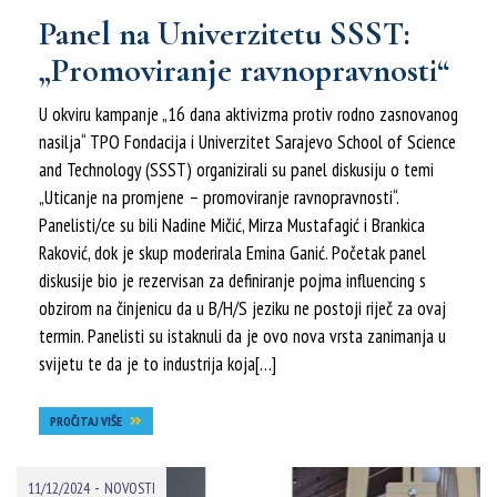
Panel na Univerzitetu SSST:
„Promoviranje ravnopravnosti“
U okviru kampanje „16 dana aktivizma protiv rodno zasnovanog
nasilja“ TPO Fondacija i Univerzitet Sarajevo School of Science
and Technology (SSST) organizirali su panel diskusiju o temi
„Uticanje na promjene – promoviranje ravnopravnosti“.
Panelisti/ce su bili Nadine Mičić, Mirza Mustafagić i Brankica
Raković, dok je skup moderirala Emina Ganić. Početak panel
diskusije bio je rezervisan za definiranje pojma influencing s
obzirom na činjenicu da u B/H/S jeziku ne postoji riječ za ovaj
termin. Panelisti su istaknuli da je ovo nova vrsta zanimanja u
svijetu te da je to industrija koja[…]
PROČITAJ VIŠE
-
11/12/2024
NOVOSTI