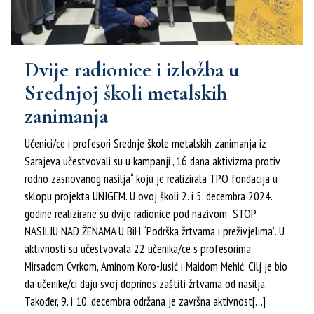
Dvije radionice i izložba u
Srednjoj školi metalskih
zanimanja
Učenici/ce i profesori Srednje škole metalskih zanimanja iz
Sarajeva učestvovali su u kampanji „16 dana aktivizma protiv
rodno zasnovanog nasilja“ koju je realizirala TPO fondacija u
sklopu projekta UNIGEM. U ovoj školi 2. i 5. decembra 2024.
godine realizirane su dvije radionice pod nazivom STOP
NASILJU NAD ŽENAMA U BiH “Podrška žrtvama i preživjelima”. U
aktivnosti su učestvovala 22 učenika/ce s profesorima
Mirsadom Cvrkom, Aminom Koro-Jusić i Maidom Mehić. Cilj je bio
da učenike/ci daju svoj doprinos zaštiti žrtvama od nasilja.
Također, 9. i 10. decembra održana je završna aktivnost[…]