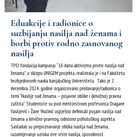
Eduakcije i radionice o
suzbijanju nasilja nad ženama i
borbi protiv rodno zasnovanog
nasilja
TPO fondacija kampanju “16 dana aktivizma protiv nasilja nad
ženama”, u sklopu UNIGEM projekta, realizirala je i na Fakultetu
bezbjednosnih nauka banjalučkog Univerziteta. Tako je 2.
decembra 2024. godine organizovano predavanje/radionica o
temi “Nasilje nad ženama – pojavne oblike i (krivično) pravna
zaštita”. Studenti/ce su pod mentorstvom profesorica Dragane
Vasiljević i Žane Vrućinić uspješno definisali pojam nasilja nad
ženama a krivično-pravnog, odnosno psihološkog aspekta.
Savladali su prepoznavanje oblika nasilja nad ženama,
razumijevanje uzroka ove vrste nasilja, sposobnost