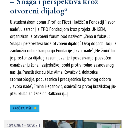
– Snaga i perspektiva kroz
otvoreni dijalog“
U studentskom domu „Prof. dr. Fikret Hadžić“, u Fondaciji “Izvor
nade”, u saradnji s TPO Fondacijom kroz projekt UNIGEM,
organiziran je otvoreni forum pod nazivom „Žena u fokusu:
Snaga i perspektiva kroz otvoreni dijalog“. Ovaj događaj, koji je
zaokružio online kampanju Fondacije „Izvor nade“ „Ne žmiri“, bio
je prostor za dijalog, razumijevanje i povezivanje, posvećen
osnaživanju žena i zajedničkoj borbi protiv rodno zasnovanog
nasilja. Panelistice su bile Alma Kovačević, doktorica
stomatologije, poduzetnica i predsjednica Upravnog odbora
„Izvora nade“, Emina Heganović, osnivačica prvog brazilskog jiu-
jitsu kluba za žene na Balkanu i[…]
PROČITAJ VIŠE
-
10/12/2024
NOVOSTI