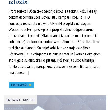
izložba
Profesori/ce i Učenici/ce Srednje škole za tekstil, kožu i dizajn
tokom decembra učestvovali su u kampanji koju je TPO
fondacija realizirala u okviru UNIGEM projekta uz slogan:
„Podržimo žrtve i preživjele“ i projekta „Budi odgovoran/na
podrži reaguj i prijavi“ (Mladi u akciji izgradnje mira i promociji
tolerancije). Uz koordinatoricu Almu Ahmethodžić realizirali su
različite aktivnosti. Srednjoškolci iz ove sarajevske škole
učestvovali su s vršnjacima iz drugih srednjih škola na okruglom
stolu gdje su diskutirali o pitanju rješavanja sukoba/nasilja i
rondo zasnovanog nasilja kroz obrazovni sistem. Bili su prisutni
i na panelu[…]
PROČITAJ VIŠE
-
11/12/2024
NOVOSTI