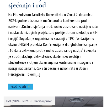
sjećanja i rod
Na Filozofskom fakultetu Univerziteta u Zenici 2. decembra
2024. godine održana je međunarodna konferencija pod
nazivom „Kultura sjećanja i rod: rodno zasnovano nasilje u ratu
i nastavak mizoginih projekata u poslijeratnom razdoblju u BiH
i regiji“. Događaj je organiziran u saradnji s TPO fondacijom u
okviru UNIGEM projekta. Konferencija je dio globalne kampanje
„16 dana aktivizma protiv rodno zasnovanog nasilja“ i okupila
je stručnjake/inje, aktiviste/ice, akademsko osoblje i
studente/ice s ciljem ukazivanja na kontinuiranu mizoginiju i
nasilje nad ženama, čak i tri decenije nakon rata u Bosni i
Hercegovini. Tokom[…]
PROČITAJ VIŠE
-
03/12/2024
NOVOSTI
,
Uncategorized