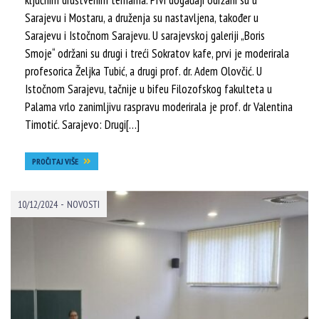
ključnim društvenim temama. Prvi događaji održani su u
Sarajevu i Mostaru, a druženja su nastavljena, također u
Sarajevu i Istočnom Sarajevu. U sarajevskoj galeriji „Boris
Smoje“ održani su drugi i treći Sokratov kafe, prvi je moderirala
profesorica Željka Tubić, a drugi prof. dr. Adem Olovčić. U
Istočnom Sarajevu, tačnije u bifeu Filozofskog fakulteta u
Palama vrlo zanimljivu raspravu moderirala je prof. dr Valentina
Timotić. Sarajevo: Drugi[…]
PROČITAJ VIŠE
-
10/12/2024
NOVOSTI