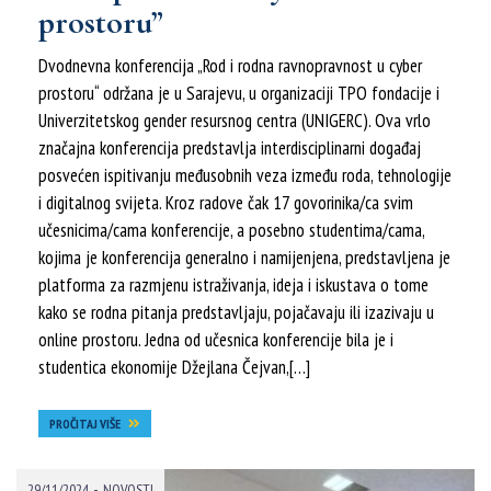
prostoru”
Dvodnevna konferencija „Rod i rodna ravnopravnost u cyber
prostoru“ održana je u Sarajevu, u organizaciji TPO fondacije i
Univerzitetskog gender resursnog centra (UNIGERC). Ova vrlo
značajna konferencija predstavlja interdisciplinarni događaj
posvećen ispitivanju međusobnih veza između roda, tehnologije
i digitalnog svijeta. Kroz radove čak 17 govorinika/ca svim
učesnicima/cama konferencije, a posebno studentima/cama,
kojima je konferencija generalno i namijenjena, predstavljena je
platforma za razmjenu istraživanja, ideja i iskustava o tome
kako se rodna pitanja predstavljaju, pojačavaju ili izazivaju u
online prostoru. Jedna od učesnica konferencije bila je i
studentica ekonomije Džejlana Čejvan,[…]
PROČITAJ VIŠE
-
29/11/2024
NOVOSTI