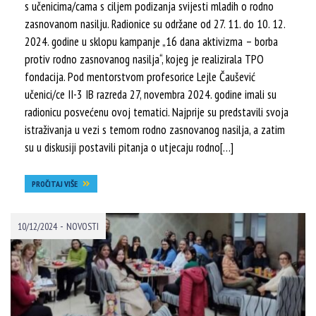
s učenicima/cama s ciljem podizanja svijesti mladih o rodno
zasnovanom nasilju. Radionice su održane od 27. 11. do 10. 12.
2024. godine u sklopu kampanje „16 dana aktivizma – borba
protiv rodno zasnovanog nasilja“, kojeg je realizirala TPO
fondacija. Pod mentorstvom profesorice Lejle Čaušević
učenici/ce II-3 IB razreda 27, novembra 2024. godine imali su
radionicu posvećenu ovoj tematici. Najprije su predstavili svoja
istraživanja u vezi s temom rodno zasnovanog nasilja, a zatim
su u diskusiji postavili pitanja o utjecaju rodno[…]
PROČITAJ VIŠE
-
10/12/2024
NOVOSTI