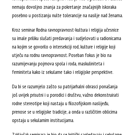
nemaju dovoljno znanja za pokretanje značajnijih iskoraka
posebno u postizanju nulte tolerancije na nasilje nad ženama.
Kroz seminar Rodna ravnopravnost-kultura i religija učesnice
su imale priliku slušati predavanja i sudjelovati u radionicama
na kojim se govorilo o intersekciji rod, kulture i religije koji
utječu na rodnu ravnopravnost. Poseban fokus je bio na
razumijevanju pojmova spola i roda, maskuliniteta i
feminiteta kako iz sekularne tako i religijske perspektive.
Da bi se razumjelo zašto su patrijarhalni obrasci ponašanja
još uvijek prisutni i u porodici i društvu, važno dekonstruirati
rodne stereotipe koji nastaju u filozofijskom naslijeđu,
prenose se u religijske tradicije, a onda u različitim oblicima
opstaju u sekularnim institucijama.
Zaključak seminara je bio da se kritički sagledavaju i sekularne